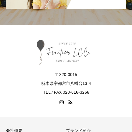
当社は、お客さまよりお預かりした個人情報
を適切に管理し、次のいずれかに該当する場
合を除き、個人情報を第三者に開示いたしま
せん。
お客さまの同意がある場合
お客さまが希望されるサービスを行なう
ために当社が業務を委託する業者に対し
〒320-0015
て開示する場合
栃木県宇都宮市八幡台13-4
TEL / FAX 028-616-3266
法令に基づき開示することが必要である
場合
個人情報の安全対策
会社概要
ブランド紹介