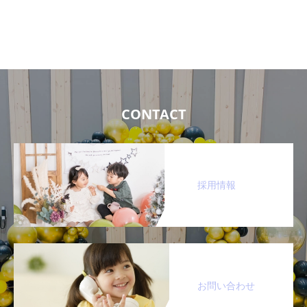
紛失・破損・改ざん・漏洩などを防止するた
め、セキュリティシステムの維持・管理体制
の整備・社員教育の徹底等の必要な措置を講
じ、安全対策を実施し個人情報の厳重な管理
を行ないます。
CONTACT
個人情報の利用目的
お客さまからお預かりした個人情報は、当社
採用情報
からのご連絡や業務のご案内やご質問に対す
る回答として、電子メールや資料のご送付に
利用いたします。
個人情報の第三者への開示・提供の禁
止
お問い合わせ